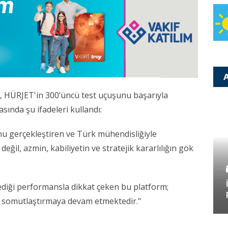
A
 HÜRJET'in 300’üncü test uçuşunu başarıyla
sında şu ifadeleri kullandı:
unu gerçekleştiren ve Türk mühendisliğiyle
 değil, azmin, kabiliyetin ve stratejik kararlılığın gök
lediği performansla dikkat çeken bu platform;
nı somutlaştırmaya devam etmektedir."