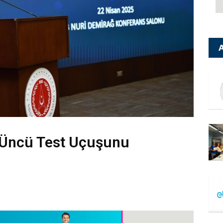
A
’üncü Test Uçuşunu