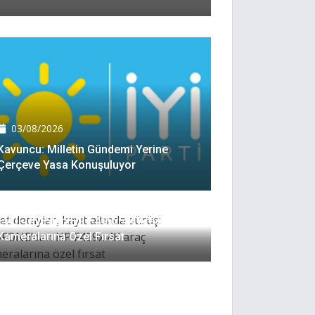
03/08/2026
Kavuncu: Milletin Gündemi Yerine
Çerçeve Yasa Konuşuluyor
03/08/2026
Net Detaylar, Kayıt Altında Sürüş:
EVOFONE’dan HP F499x 4K Araç
Kameralarına Özel Fırsat