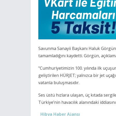
Savunma Sanayii Başkanı Haluk Görgün,
tamamladığını kaydetti. Görgün, açıklama
"Cumhuriyetimizin 100. yılında ilk uçuş
geliştirilen HÜRJET; yalnızca bir jet uçağı
vatanla buluşmasıdır.
Ses üstü hızlara ulaşan, üç kıtada sergi
Türkiye’nin havacılık alanındaki iddiası
Hibya Haber Ajansı